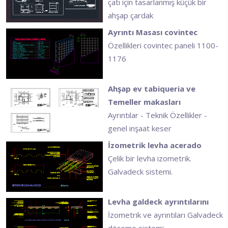
çatı için tasarlanmış küçük bir
ahşap çardak
Ayrıntı Masası covintec
Özellikleri covintec paneli 1100-
1176
Ahşap ev tabiqueria ve
Temeller makasları
Ayrıntılar - Teknik Özellikler -
genel inşaat keser
İzometrik levha acerado
Çelik bir levha izometrik.
Galvadeck sistemi.
Levha galdeck ayrıntılarını
İzometrik ve ayrıntıları Galvadeck