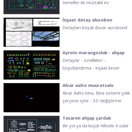
temeller ile müstakil ev
İnşaat detay alucobon
Detayları boyalı duvar aucobond
Ayrıntı marangozluk - ahşap
Detaylar - özellikleri -
boyutlandırma - inşaat keser
Alvar aalto muuratsalo
Alvar Aalto bina, Bina sistemi çelik
çerçeve içine - 3D değiştirme
Tasarım ahşap çardak
Bir yol ya da küçük hillside 4 sular