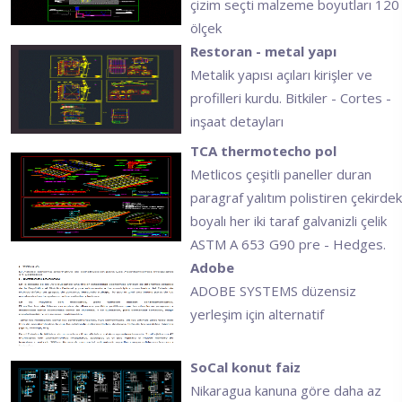
çizim seçti malzeme boyutları 120
ölçek
Restoran - metal yapı
Metalik yapısı açıları kirişler ve
profilleri kurdu. Bitkiler - Cortes -
inşaat detayları
TCA thermotecho pol
Metlicos çeşitli paneller duran
paragraf yalıtım polistiren çekirdek
boyalı her iki taraf galvanizli çelik
ASTM A 653 G90 pre - Hedges.
Adobe
ADOBE SYSTEMS düzensiz
yerleşim için alternatif
SoCal konut faiz
Nikaragua kanuna göre daha az