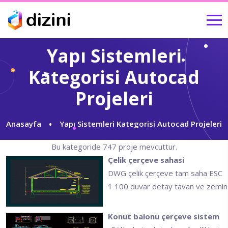
Yapı Sistemleri
Kategorisi Autocad
Projeleri
Anasayfa
Yapı Sistemleri Kategorisi Autocad Projeleri
Bu kategoride 747 proje mevcuttur.
Çelik çerçeve sahasi
DWG çelik çerçeve tam saha ESC
1 100 duvar detay tavan ve zemin
Konut balonu çerçeve sistem