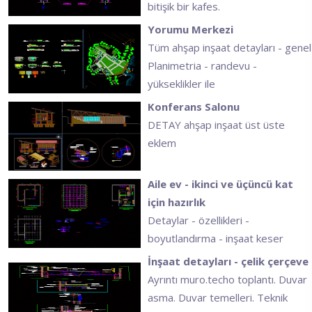
bitişik bir kafes.
Yorumu Merkezi
Tüm ahşap inşaat detayları - genel
Planimetria - randevu -
yükseklikler ile
Konferans Salonu
DETAY ahşap inşaat üst üste
eklem
Aile ev - ikinci ve üçüncü kat
için hazırlık
Detaylar - özellikleri -
boyutlandırma - inşaat keser
İnşaat detayları - çelik çerçeve
Ayrıntı muro.techo toplantı. Duvar
asma. Duvar temelleri. Teknik