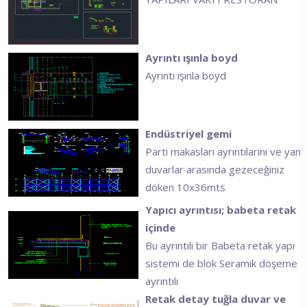
Ayrıntı ışınla boyd
Ayrıntı ışınla boyd
Endüstriyel gemi
Parti makasları ayrıntılarını ve yan
duvarlar arasında gezeceğiniz
döken 10x36mts
Yapıcı ayrıntısı; babeta retak
içinde
Bu ayrıntılı bir Babeta retak yapı
sistemi de blok Seramik döşeme
ayrıntılı
Retak detay tuğla duvar ve