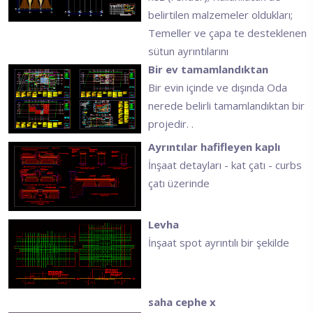
belirtilen malzemeler oldukları;
Temeller ve çapa te desteklenen
sütun ayrıntılarını
Bir ev tamamlandıktan
Bir evin içinde ve dışında Oda
nerede belirli tamamlandıktan bir
projedir. .
Ayrıntılar hafifleyen kaplı
İnşaat detayları - kat çatı - curbs
çatı üzerinde
Levha
İnşaat spot ayrıntılı bir şekilde
saha cephe x