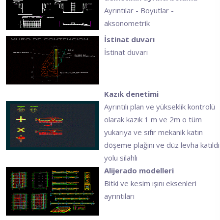
Ayrıntılar - Boyutlar -
aksonometrik
İstinat duvarı
İstinat duvarı
Kazık denetimi
Ayrıntılı plan ve yükseklik kontrolü
olarak kazık 1 m ve 2m o tüm
yukarıya ve sıfır mekanik katın
döşeme plağını ve düz levha katıldı
yolu silahlı
Alijerado modelleri
Bitki ve kesim ışını eksenleri
ayrıntıları