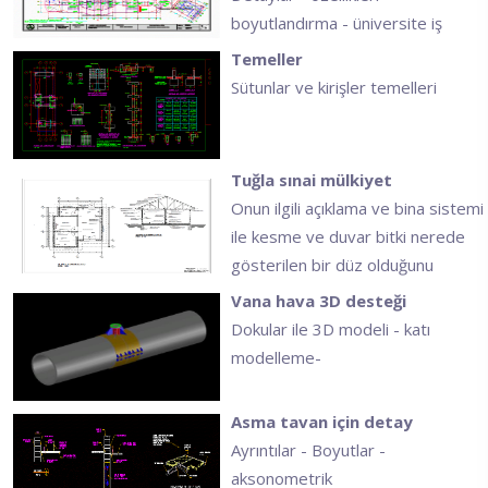
boyutlandırma - üniversite iş
Temeller
Sütunlar ve kirişler temelleri
Tuğla sınai mülkiyet
Onun ilgili açıklama ve bina sistemi
ile kesme ve duvar bitki nerede
gösterilen bir düz olduğunu
Vana hava 3D desteği
Dokular ile 3D modeli - katı
modelleme-
Asma tavan için detay
Ayrıntılar - Boyutlar -
aksonometrik