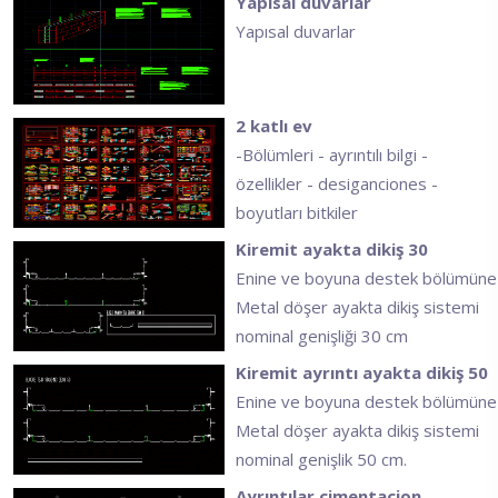
Yapısal duvarlar
Yapısal duvarlar
2 katlı ev
-Bölümleri - ayrıntılı bilgi -
özellikler - desiganciones -
boyutları bitkiler
Kiremit ayakta dikiş 30
Enine ve boyuna destek bölümüne
Metal döşer ayakta dikiş sistemi
nominal genişliği 30 cm
Kiremit ayrıntı ayakta dikiş 50
Enine ve boyuna destek bölümüne
Metal döşer ayakta dikiş sistemi
nominal genişlik 50 cm.
Ayrıntılar cimentacion