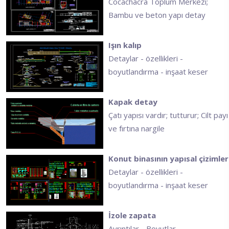
Cocachacra Toplum Merkezi;
Bambu ve beton yapı detay
Işın kalıp
Detaylar - özellikleri -
boyutlandırma - inşaat keser
Kapak detay
Çatı yapısı vardır; tutturur; Cilt payı
ve fırtına nargile
Konut binasının yapısal çizimler
Detaylar - özellikleri -
boyutlandırma - inşaat keser
İzole zapata
Ayrıntılar - Boyutlar -