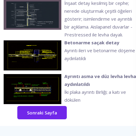
İnşaat detay kesilmiş bir cephe;
nerede oluşturmak çeşitli öğeleri
gösterir; isimlendirme ve ayrıntılı
bir açıklama. Aislapanel duvarlar -
Prestressed ile levha dayalı.
Betonarme saçak detay
Ayrıntı ileri ve betonarme döşeme
aydınlatıldı
Ayrıntı asma ve düz levha levha
aydınlatıldı
İki plaka ayrıntı Birliği; a katı ve
dökülen
Sonraki Sayfa