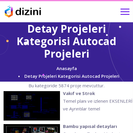
Detay Projeleri
Kategorisi Autocad
Projeleri
Anasayfa
Detay Projeleri Kategorisi Autocad Projeleri
Bu kategoride 5874 proje mevcuttur.
Vakıf ve Strok
Temel planı ve izlenen EKSENLERİ
ve Ayrıntılar temel
Bambu yapısal detayları