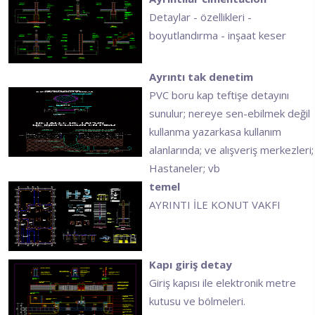
Detaylar - özellikleri -
boyutlandırma - inşaat keser
Ayrıntı tak denetim
PVC boru kap teftişe detayını
sunulur; nereye sen-ebilmek değil
kullanma yazarkasa kullanım
alanlarında; ve alışveriş merkezleri;
Hastaneler; vb
temel
AYRINTI İLE KONUT VAKFI
Kapı giriş detay
Giriş kapısı ile elektronik metre
kutusu ve bölmeleri.