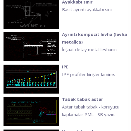
Ayakkabı sınır
Basit ayrıntı ayakkabı sınır
Ayrıntı kompozit levha (levha
metalica)
İnşaat detay metal levhanın
IPE
IPE profiller kirişler lamine.
Tabak tabak astar
Astar tabak tabak - koruyucu
kaplamalar PML - SB yazın.