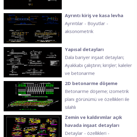
Ayrıntı kiriş ve kasa levha
Ayrıntılar - Boyutlar -
aksonometrik
Yapısal detayları
Dala bariyer inşaat detayları;
Ayakkabı çalıştırın; kirişler; kaleler
ve betonarme
2D betonarme döşeme
Betonarme döşeme; izometrik
planı görünümü ve özellikleri ile
silahlı
Zemin ve kaldırımlar açık
havada inşaat detayları
Detaylar - özellikleri -