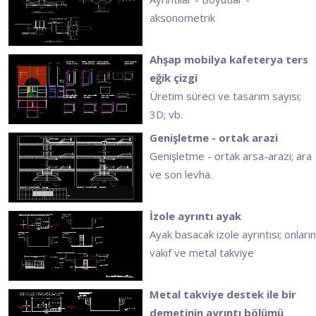
aksonometrik
Ahşap mobilya kafeterya ters
eğik çizgi
Üretim süreci ve tasarım sayısı;
3D; vb.
Genişletme - ortak arazi
Genişletme - ortak arsa-arazi; ara
ve son levha.
İzole ayrıntı ayak
Ayak basacak izole ayrıntısı; onların
vakıf ve metal takviye
Metal takviye destek ile bir
demetinin ayrıntı bölümü