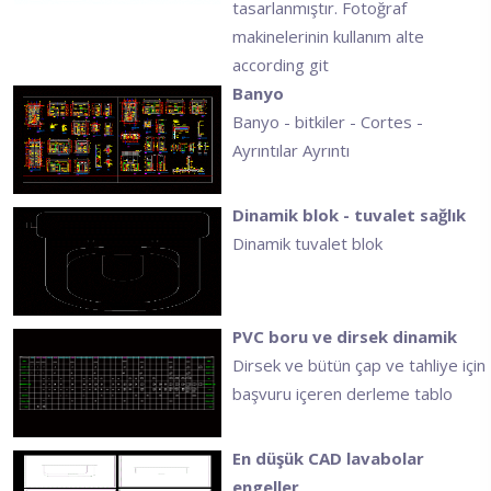
tasarlanmıştır. Fotoğraf
makinelerinin kullanım alte
according git
Banyo
Banyo - bitkiler - Cortes -
Ayrıntılar Ayrıntı
Dinamik blok - tuvalet sağlık
Dinamik tuvalet blok
PVC boru ve dirsek dinamik
Dirsek ve bütün çap ve tahliye için
başvuru içeren derleme tablo
En düşük CAD lavabolar
engeller