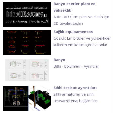
Banyo eserler planı ve
yükseklik
AutoCAD çizim planı ve alzdo için
2D tuvalet taşları
Sağlık equipamentos
Gözlük; Em bitkiler ve yükseklikler
kullanım em kesim için lavabolar
Banyo
Bitki - bölümleri - Ayrıntılar
Sıhhi tesisat ayrıntıları
Sıhhi armatürler ve sıhhi
tesisat/drenaj bağlantıları