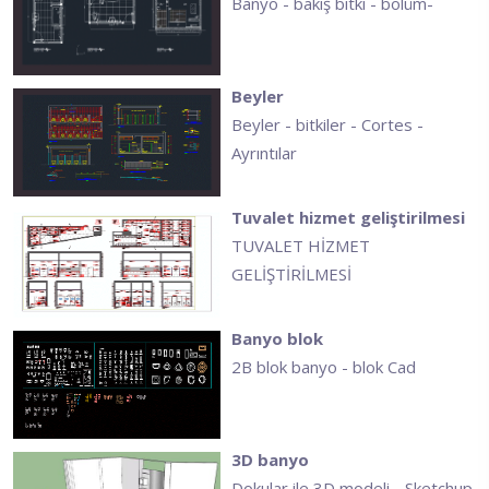
Banyo - bakış bitki - bölüm-
Beyler
Beyler - bitkiler - Cortes -
Ayrıntılar
Tuvalet hizmet geliştirilmesi
TUVALET HİZMET
GELİŞTİRİLMESİ
Banyo blok
2B blok banyo - blok Cad
3D banyo
Dokular ile 3D modeli - Sketchup