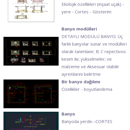
Ekolojik özellikleri (inşaat uçak) -
yere - Cortes - Gösterim
Banyo modülleri
DETAYLI MODÜLÜ BANYO; Üç
farklı banyolar sunar ve modülleri
olarak tanımlanır; B; C repectivos
kesim ile; yükselmeler; ve
malzeme ve Aksesuar olabilir
ayrıntılarını belirtme
Bir banyo dağılımı
Özellikler - boyutlandırma
Banyo
Banyoda yerde--CORTES