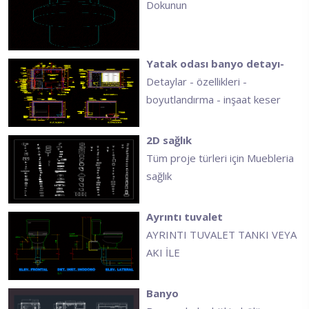
Dokunun
Yatak odası banyo detayı-
Detaylar - özellikleri -
boyutlandırma - inşaat keser
2D sağlık
Tüm proje türleri için Muebleria
sağlık
Ayrıntı tuvalet
AYRINTI TUVALET TANKI VEYA
AKI İLE
Banyo