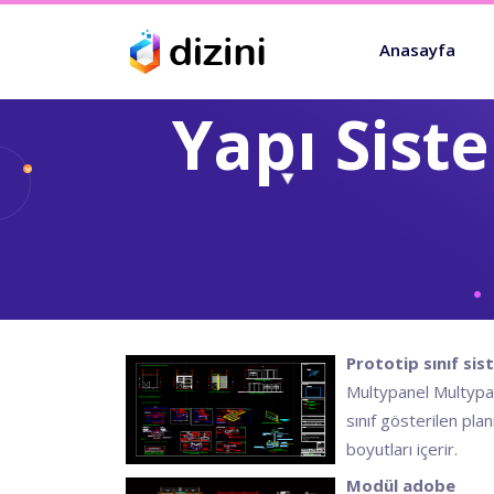
Anasayfa
Yapı Sist
Prototip sınıf si
Multypanel Multypan
sınıf gösterilen pla
boyutları içerir.
Modül adobe