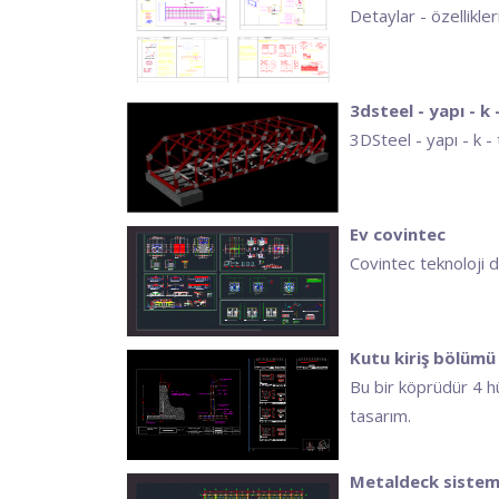
Detaylar - özellikler
3dsteel - yapı - k 
3DSteel - yapı - k 
Ev covintec
Covintec teknoloji d
Kutu kiriş bölümü
Bu bir köprüdür 4 hü
tasarım.
Metaldeck sistem