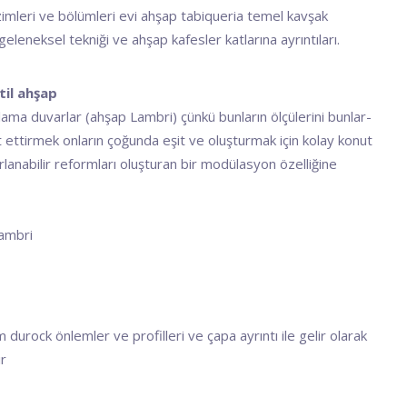
zimleri ve bölümleri evi ahşap tabiqueria temel kavşak
eleneksel tekniği ve ahşap kafesler katlarına ayrıntıları.
til ahşap
lama duvarlar (ahşap Lambri) çünkü bunların ölçülerini bunlar-
 ettirmek onların çoğunda eşit ve oluşturmak için kolay konut
arlanabilir reformları oluşturan bir modülasyon özelliğine
Lambri
durock önlemler ve profilleri ve çapa ayrıntı ile gelir olarak
ır