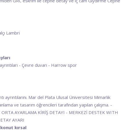
niden GRC eskrim ile cephe detay ve iç cam Giydirme Cephe
alçı Lambri
yları
ayrıntıları - Çevre duvarı - Harrow spor
tı ayrıntılarını. Mar del Plata Ulusal Üniversitesi Mimarlık
anlama ve tasarım öğrencileri tarafından yapılan çalışma. -
NÇ ORTA AYARLAMA KİRİŞ DETAYI - MERKEZİ DESTEK WITH
DETAY AYARI
konut kırsal