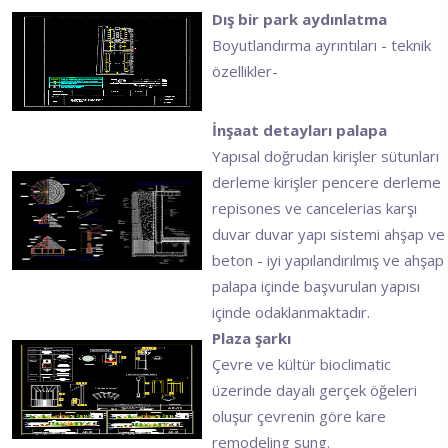
Dış bir park aydınlatma
Boyutlandırma ayrıntıları - teknik
özellikler-
İnşaat detayları palapa
Yapısal doğrudan kirişler sütunları
derleme kirişler pencere derleme
repisones ve cancelerias karşı
duvar duvar yapı sistemi ahşap ve
beton - iyi yapılandırılmış ve ahşap
palapa içinde başvurulan yapısı
içinde odaklanmaktadır.
Plaza şarkı
Çevre ve kültür bioclimatic
üzerinde dayalı gerçek öğeleri
oluşur çevrenin göre kare
remodeling sung.