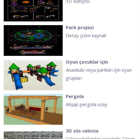
3D Bahçesi
Park projesi
Detay çizim kaynak
Oyun çocuklar için
Anaokulu veya parkları için oyun
grupları
Pergola
Ahşap pergola uzay
3D süs celosia
Celosia bölümler üzerinde Teras