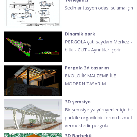
Sedimantasyon odası sulama için
Dinamik park
PERGOLA çatı saydam Merkez -
bitki - CUT - Ayrıntılar içerir
Pergola 3d tasarım
EKOLOJİK MALZEME İLE
MODERN TASARIM
3D şemsiye
Bir şemsiye ya yürüyenler için bir
park ile organik bir formu hizmet
vermektedir pergola
3D Barbekü